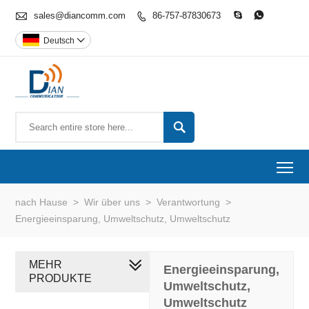

sales@diancomm.com
86-757-87830673



Deutsch


To
nach Hause
>
Wir über uns
>
Verantwortung
>
Energieeinsparung, Umweltschutz, Umweltschutz
MEHR
Energieeinsparung,
PRODUKTE
Umweltschutz,
Umweltschutz