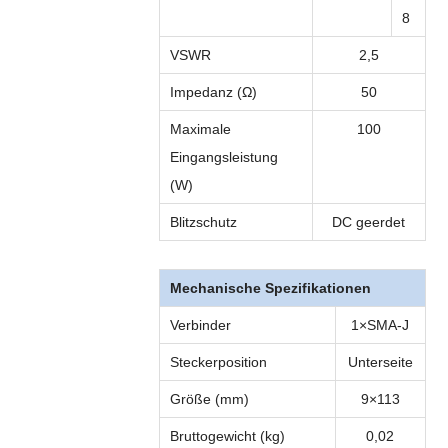
8
VSWR
2,5
Impedanz (Ω)
50
Maximale
100
Eingangsleistung
(W)
Blitzschutz
DC geerdet
Mechanische Spezifikationen
Verbinder
1×SMA-J
Steckerposition
Unterseite
Größe (mm)
9×113
Bruttogewicht (kg)
0,02