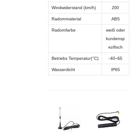
Windwiderstand (km/h)
200
Radommaterial
ABS
Radomfarbe
weiß oder
kundensp
ezifisch
Betriebs
Temperatur(
°C
)
-40
~
65
Wasserdicht
IP
6
5