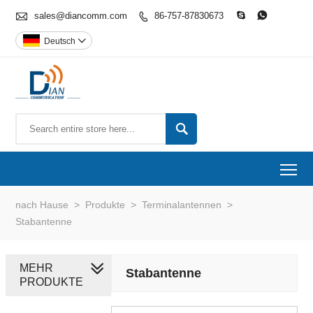

sales@diancomm.com
86-757-87830673



Deutsch


To
nach Hause
>
Produkte
>
Terminalantennen
>
Stabantenne
MEHR
Stabantenne
PRODUKTE