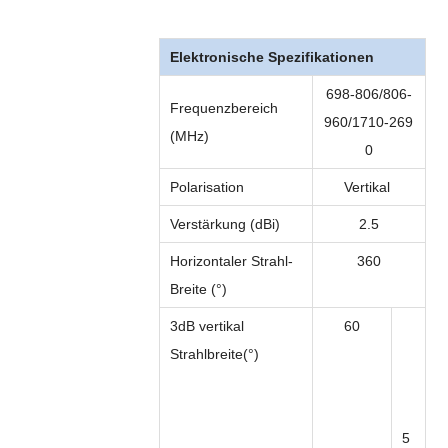
Elektronische Spezifikationen
698-806/806-
Frequenzbereich
960/1710-269
(MHz)
0
Polarisation
Vertikal
Verstärkung (dBi)
2.5
Horizontaler Strahl
-
360
Breite (°)
3dB vertikal
60
Strahlbreite
(°)
5